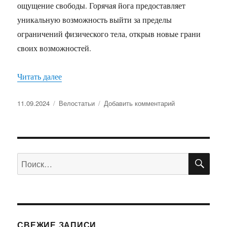
ощущение свободы. Горячая йога предоставляет
уникальную возможность выйти за пределы
ограничений физического тела, открыв новые грани
своих возможностей.
«Что такое Hot yoga?»
Читать далее
Опубликовано
Рубрики
к
11.09.2024
Велостатьи
Добавить комментарий
записи
Что
такое
Hot
ПО
yoga?
Искать:
СВЕЖИЕ ЗАПИСИ