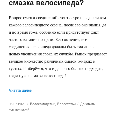
смазка велосипеда?
причины
и
как
Вопрос смазки соединений стоит остро перед началом
убрать
кажого велосипедного сезона, после его окончания, да
самостояте
и во время тоже, особенно если присутствует факт
частого катания по грязи. Без сомнения, все
соединения велосипеда должны быть смазаны, с
целью увеличения срока их службы. Рынок предлагает
великое множество различных смазок, жидких и
густых. Разберёмся, что и для чего больше подходит,
когда нужна смазка велосипеда?
«Когда и зачем нужна смазка велосипеда?»
Читать далее
Опубликовано
Рубрики
05.07.2020
Велосамоделки
,
Велостатьи
Добавить
к
комментарий
записи