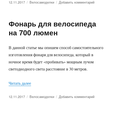
Опубликовано
Рубрики
к
12.11.2017
Велосамоделки
Добавить комментарий
записи
Как
зарядить
Фонарь для велосипеда
любое
USB
на 700 люмен
устройство
с
помощью
В данной статье мы опишем способ самостоятельного
велосипеда
изготовления фонаря для велосипеда, который в
ночное время будет «пробивать» мощным лучом
светодиодного света расстояние в 30 метров.
«Фонарь для велосипеда на 700 люмен»
Читать далее
Опубликовано
Рубрики
к
12.11.2017
Велосамоделки
Добавить комментарий
записи
Фонарь
для