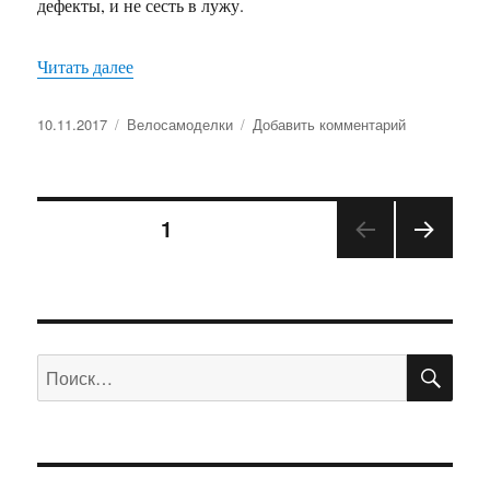
дефекты, и не сесть в лужу.
«Покупка б/у вилок»
Читать далее
Опубликовано
Рубрики
к
10.11.2017
Велосамоделки
Добавить комментарий
записи
Покупка
б/
Пагинация
у
СТРАНИЦА
1
вилок
СЛЕД
записей
УЮЩ
АЯ
СТРА
НИЦ
ПО
Искать:
А