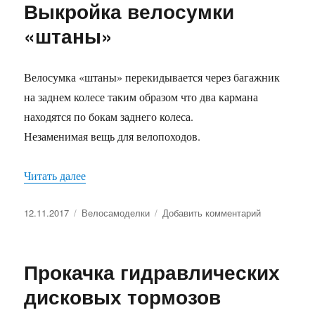
Выкройка велосумки
велосипеда
на
«штаны»
700
люмен
Велосумка «штаны» перекидывается через багажник
на заднем колесе таким образом что два кармана
находятся по бокам заднего колеса.
Незаменимая вещь для велопоходов.
«Выкройка велосумки «штаны»»
Читать далее
Опубликовано
Рубрики
к
12.11.2017
Велосамоделки
Добавить комментарий
записи
Выкройка
велосумки
Прокачка гидравлических
«штаны»
дисковых тормозов