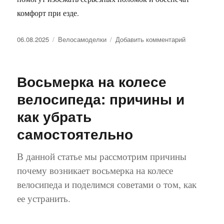
комфорт при езде.
Опубликовано
Рубрики
к
06.08.2025
Велосамоделки
Добавить комментарий
записи
Применение
крепежных
Восьмерка на колесе
изделий
в
велосипеда: причины и
ремонте
как убрать
и
сборке
самостоятельно
велосипедо
В данной статье мы рассмотрим причины
почему возникает восьмерка на колесе
велосипеда и поделимся советами о том, как
ее устранить.