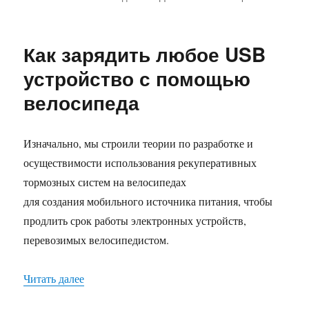
записи
Установка
багажника
Как зарядить любое USB
на
велосипед
устройство с помощью
с
велосипеда
дисковым
тормозом
Изначально, мы строили теории по разработке и
осуществимости использования рекуперативных
тормозных систем на велосипедах
для создания мобильного источника питания, чтобы
продлить срок работы электронных устройств,
перевозимых велосипедистом.
«Как зарядить любое USB устройство с помощ
Читать далее