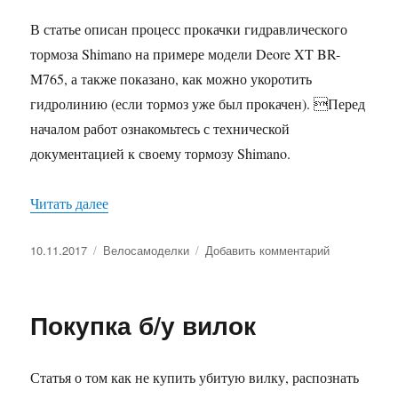
В статье описан процесс прокачки гидравлического
тормоза Shimano на примере модели Deore XT BR-
M765, а также показано, как можно укоротить
гидролинию (если тормоз уже был прокачен). Перед
началом работ ознакомьтесь с технической
документацией к своему тормозу Shimano.
«Прокачка гидравлических дисковых тормозов
Читать далее
Опубликовано
Рубрики
к
10.11.2017
Велосамоделки
Добавить комментарий
записи
Прокачка
гидравличес
Покупка б/у вилок
дисковых
тормозов
Статья о том как не купить убитую вилку, распознать