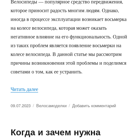
Велосипеды — популярное средство передвижения,
которое приносит радость многим людям. Однако,
иногда в процессе эксплуатации возникает восьмерка
на колесе велосипеда, которая может оказать
негативное влияние на его функциональность. Одной
из таких проблем является появление восьмерки на
колесе велосипеда. В данной статье мы рассмотрим
причины возникновения этой проблемы и поделимся
советами о том, как ее устранить.
«Восьмерка на колесе велосипеда: причины и к
Читать далее
Опубликовано
Рубрики
к
09.07.2023
Велосамоделки
Добавить комментарий
записи
Восьмерка
на
Когда и зачем нужна
колесе
велосипеда: