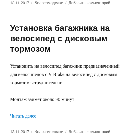
Опубликовано
Рубрики
к
12.11.2017
Велосамоделки
Добавить комментарий
записи
Держатель
для
Установка багажника на
бутылки
в
велосипед с дисковым
велосипед
тормозом
Установить на велосипед багажник предназначенный
для велосипедов с V-Brake на велосипед с дисковым
тормозом затруднительно.
Монтаж займёт около 30 минут
«Установка багажника на велосипед с дисковы
Читать далее
Опубликовано
Рубрики
к
12.11.2017
Велосамоделки
Добавить комментарий