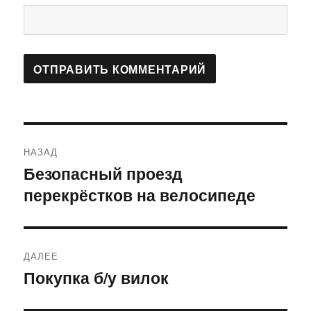
Навигация
НАЗАД
по
Безопасный проезд
Предыдущая
перекрёстков на велосипеде
запись:
записям
ДАЛЕЕ
Покупка б/у вилок
Следующая
запись: