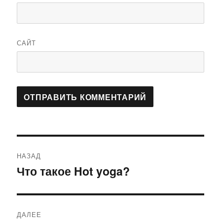
САЙТ
Навигация
НАЗАД
по
Что такое Hot yoga?
Предыдущая
запись:
записям
ДАЛЕЕ