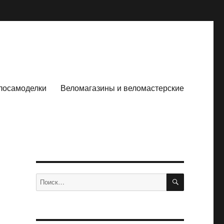
лосамоделки
Веломагазины и веломастерские
ПОИСК
Искать: