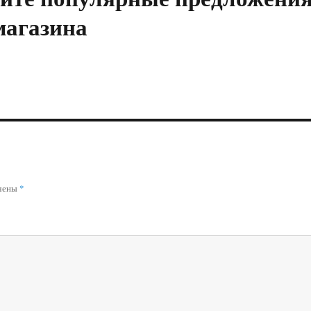
магазина
ечены
*