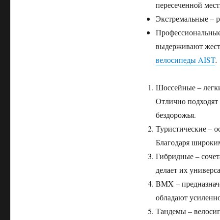
пересеченной мест
Экстремальные – р
Профессиональные 
выдерживают жест
велосипеды AIST
.
Шоссейные – легки
Отлично подходят 
бездорожья.
Туристические – о
Благодаря широки
Гибридные – сочет
делает их универс
BMX – предназнач
обладают усиленн
Тандемы – велосип