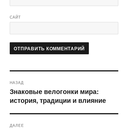
САЙТ
Навигация
НАЗАД
по
Знаковые велогонки мира:
Предыдущая
история, традиции и влияние
запись:
записям
ДАЛЕЕ