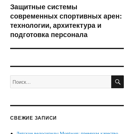
Защитные системы
Следующая
современных спортивных арен:
запись:
технологии, архитектура и
подготовка персонала
ПО
Искать:
СВЕЖИЕ ЗАПИСИ
Детские велосипеды Montasen: премиум-качество