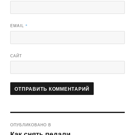
EMAIL
*
САЙТ
Навигация
ОПУБЛИКОВАНО В
по
Как снять педали