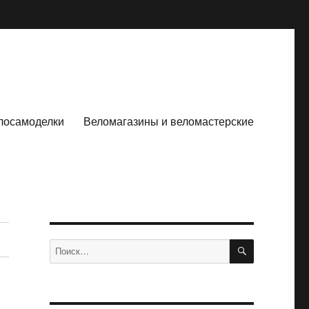
лосамоделки
Веломагазины и веломастерские
ПОИСК
Искать: