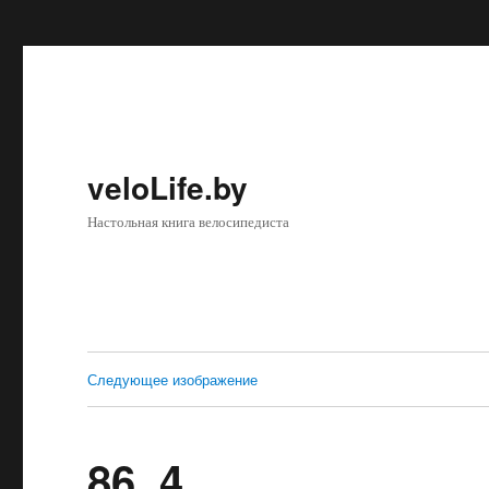
veloLife.by
Настольная книга велосипедиста
Следующее изображение
86_4