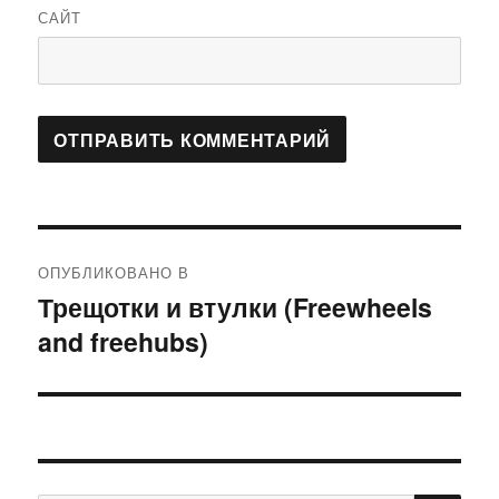
САЙТ
Навигация
ОПУБЛИКОВАНО В
по
Трещотки и втулки (Freewheels
and freehubs)
записям