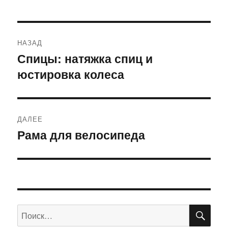
Навигация
НАЗАД
по
Спицы: натяжка спиц и
Предыдущая
юстировка колеса
запись:
записям
ДАЛЕЕ
Рама для велосипеда
Следующая
запись:
ПО
Искать: