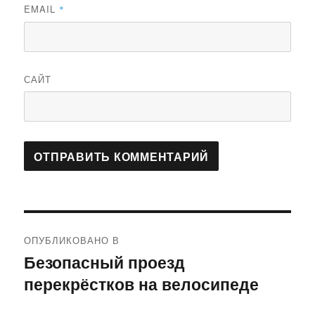
EMAIL
*
САЙТ
Навигация
ОПУБЛИКОВАНО В
по
Безопасный проезд
перекрёстков на велосипеде
записям