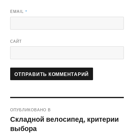
EMAIL
*
САЙТ
Навигация
ОПУБЛИКОВАНО В
по
Складной велосипед, критерии
выбора
записям