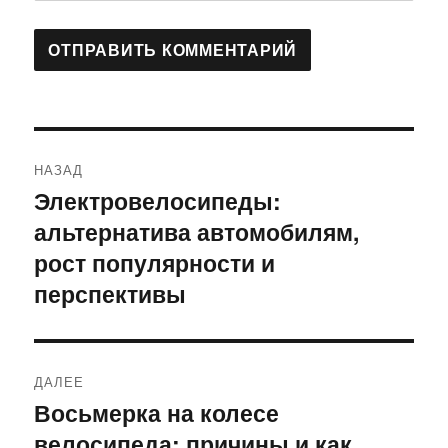
Навигация
НАЗАД
по
Электровелосипеды:
Предыдущая
альтернатива автомобилям,
запись:
записям
рост популярности и
перспективы
ДАЛЕЕ
Восьмерка на колесе
Следующая
велосипеда: причины и как
запись: