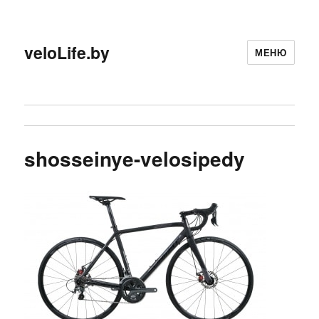
veloLife.by
МЕНЮ
shosseinye-velosipedy