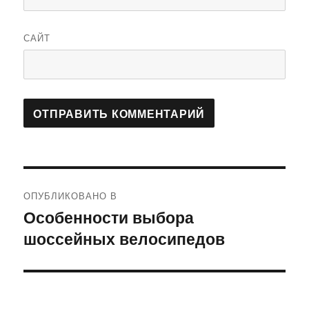
САЙТ
Навигация
ОПУБЛИКОВАНО В
по
Особенности выбора
шоссейных велосипедов
записям