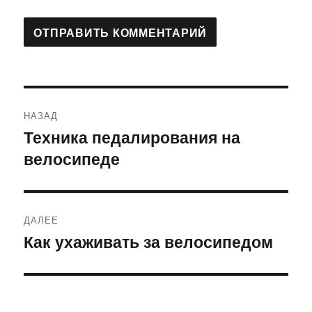
Навигация
НАЗАД
по
Техника педалирования на
Предыдущая
велосипеде
запись:
записям
ДАЛЕЕ
Как ухаживать за велосипедом
Следующая
запись: