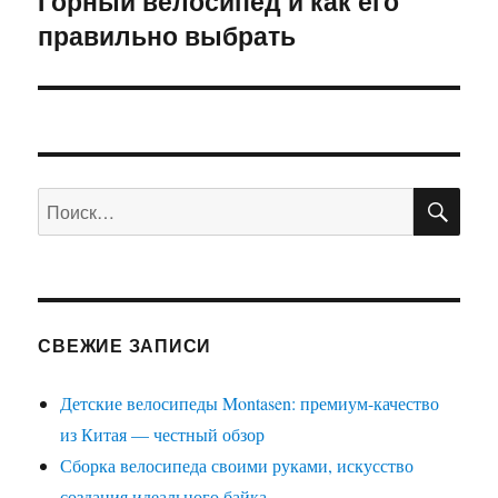
Горный велосипед и как его
правильно выбрать
запись:
ПО
Искать:
СВЕЖИЕ ЗАПИСИ
Детские велосипеды Montasen: премиум-качество
из Китая — честный обзор
Сборка велосипеда своими руками, искусство
создания идеального байка